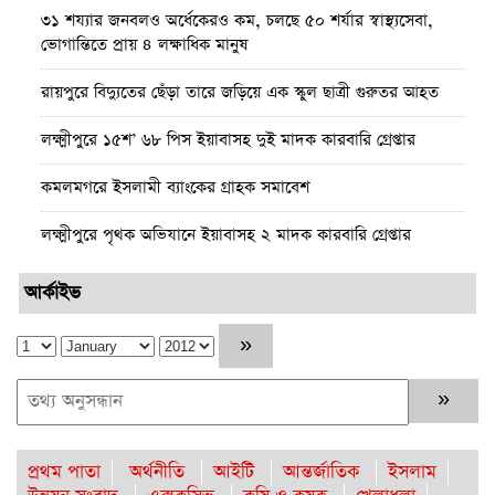
৩১ শয্যার জনবলও অর্ধেকেরও কম, চলছে ৫০ শর্যার স্বাস্থ্যসেবা,
ভোগান্তিতে প্রায় ৪ লক্ষাধিক মানুষ ‎
রায়পুরে বিদ্যুতের ছেঁড়া তারে জড়িয়ে এক স্কুল ছাত্রী গুরুতর আহত
লক্ষ্মীপুরে ১৫শ’ ৬৮ পিস ইয়াবাসহ দুই মাদক কারবারি গ্রেপ্তার
কমলমগরে ইসলামী ব্যাংকের গ্রাহক সমাবেশ ‎
লক্ষ্মীপুরে পৃথক অভিযানে ইয়াবাসহ ২ মাদক কারবারি গ্রেপ্তার
কমলনগরে গাছ কেটে প্রবাসীর বসতবাড়ি ‎দখলের চেষ্টা, থানায়
আর্কাইভ
অভিযোগ
রায়পুরে জেলের বাড়ি থেকে দেশীয় অস্ত্র উদ্ধার, তদন্তে পুলিশ
রায়পুরে অস্বাস্থ্যকর ভেজাল ও নকল শিশু খাদ্যে ছয়লাব
কমলনগরে পুড়ে ছাই একটি জেলে পরিবারে স্বপ্ন
প্রথম পাতা
অর্থনীতি
আইটি
আন্তর্জাতিক
ইসলাম