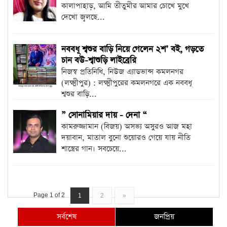
কালাপাহাড়, আমি তীতুমীর আমার চোখে মুখে
দেখো জ্বলছে...
নববধূ শ্বশুর বাড়ি নিয়ে গেলেন ২শ’ বই, গড়তে
চান বউ-শ্বাশুড়ি লাইব্রেরি
নিজস্ব প্রতিনিধি, নিউজ এ্যাডভান্স কমলনগর
(লক্ষ্মীপুর) : লক্ষ্মীপুরের কমলনগরে এক নববধূ
শ্বশুর বাড়ি...
” সোনামিয়ার দায় - দেনা “
কামরুজ্জামান (বিজয়) অসভ্য অসুরও আজ মহা
দয়াবান, মাতাল বুনো শুয়োরও গেয়ে যায় নীতি
শাস্ত্রের গান। সবচেয়ে...
Page 1 of 2
1
2
»
সর্বশেষ
জনপ্রিয়