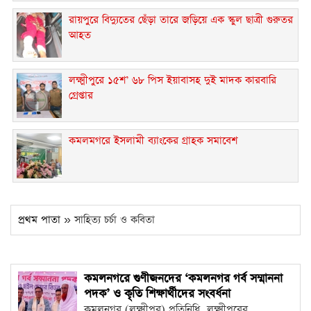
রায়পুরে বিদ্যুতের ছেঁড়া তারে জড়িয়ে এক স্কুল ছাত্রী গুরুতর
আহত
লক্ষ্মীপুরে ১৫শ’ ৬৮ পিস ইয়াবাসহ দুই মাদক কারবারি
গ্রেপ্তার
কমলমগরে ইসলামী ব্যাংকের গ্রাহক সমাবেশ ‎
প্রথম পাতা
» সাহিত্য চর্চা ও কবিতা
কমলনগরে গুণীজনদের ‘কমলনগর গর্ব সম্মাননা
পদক’ ও কৃতি শিক্ষার্থীদের সংবর্ধনা ‎
কমলনগর (লক্ষ্মীপুর) প্রতিনিধি ‎ লক্ষ্মীপুরের