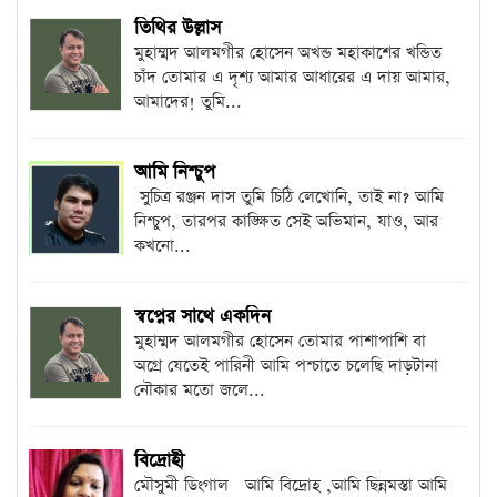
তিথির উল্লাস
মুহাম্মদ আলমগীর হোসেন অখন্ড মহাকাশের খন্ডিত
চাঁদ তোমার এ দৃশ্য আমার আধারের এ দায় আমার,
আমাদের! তুমি...
আমি নিশ্চুপ
সুচিত্র রঞ্জন দাস তুমি চিঠি লেখোনি, তাই না? আমি
নিশ্চুপ, তারপর কাঙ্ক্ষিত সেই অভিমান, যাও, আর
কখনো...
স্বপ্নের সাথে একদিন
মুহাম্মদ আলমগীর হোসেন তোমার পাশাপাশি বা
অগ্রে যেতেই পারিনী আমি পশ্চাতে চলেছি দাড়টানা
নৌকার মতো জলে...
বিদ্রোহী
মৌসুমী ডিংগাল আমি বিদ্রোহ ,আমি ছিন্নমস্তা আমি