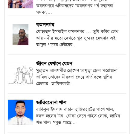
কমলনগরে গুনিজনদের ‘কমলনগর গর্ব সম্মাননা
পদক’,...
কমলনগর
মোহাম্মদ ইসমাইল কমলনগর … তুমি কবির চোখ
আর নদীর মতো দেখতে খুব সুন্দর! মেঘনার এই
আদুল পায়ের ঢেউয়ের...
জীবন যেখানে যেমন
মুহাম্মদ আলমগীর হোসেন আমৃত্যু জেল পরোয়ানা
তামিল ভোরের নীরবতা ভেঙে বার্তাকক্ষে খুশির
জোয়ার। তামিলকারী...
জারিরদোনা খাল
রাকিবুল ইসলাম রাহান হাজিরহাটের পাশে খাল,
চলত জলের টান। নৌকা ভেসে গাইত লোক, জারির
শত গান। সবুজ পাড়ে...