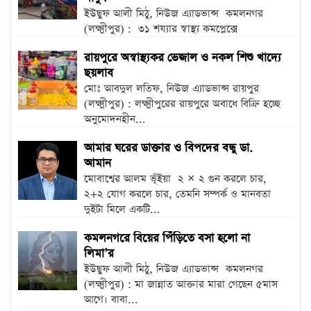
ইউছুফ আলী মিঠু, নিউজ এ্যাডভান্স ‎ কমলনগর
(লক্ষ্মীপুর) : ৩১ শয্যার স্বাস্থ্য কমপ্লেক্সে
অর্ধেকেরও...
রায়পুরে অস্বাস্থ্যকর ভেজাল ও নকল শিশু খাদ্যে
ছয়লাব
মোঃ আবদুল লতিফ, নিউজ এ্যাডভান্স রায়পুর
(লক্ষ্মীপুর) : লক্ষ্মীপুরের রায়পুরে অবাধে বিক্রি হচ্ছে
অনুমোদনহীন...
আমার ঘরের ডাক্তার ও বিপদের বন্ধু ডা.
আমান
‎মোবাশ্বের আলম ভূঁইয়া ‎ ২ × ২ গুন করলে চার,
২+২ যোগ করলে চার, তেমনি সম্পর্ক ও মানবতা
দুইটা মিলে একটি...
কমলনগরে বিয়ের পিঁড়িতে বসা হলো না
লিমা’র
‎ইউছুফ আলী মিঠু, নিউজ এ্যাডভান্স ‎ কমলনগর
(লক্ষ্মীপুর) : মা জান্নাত আক্তার মারা গেছেন ৫মাস
আগে। বাবা...