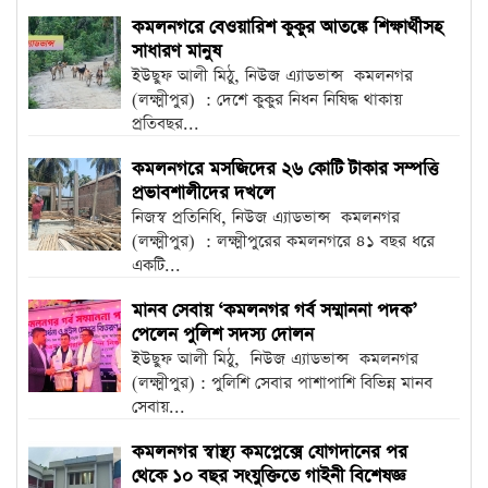
কমলনগরে বেওয়ারিশ কুকুর আতঙ্কে শিক্ষার্থীসহ
সাধারণ মানুষ
‎ইউছুফ আলী মিঠু, নিউজ এ্যাডভান্স ‎ কমলনগর
(লক্ষ্মীপুর) : দেশে কুকুর নিধন নিষিদ্ধ থাকায়
প্রতিবছর...
কমলনগরে মসজিদের ২৬ কোটি টাকার সম্পত্তি
‎প্রভাবশালীদের দখলে
নিজস্ব প্রতিনিধি, নিউজ এ্যাডভান্স ‎ কমলনগর
(লক্ষ্মীপুর) : লক্ষ্মীপুরের কমলনগরে ৪১ বছর ধরে
একটি...
‎মানব সেবায় ‘কমলনগর গর্ব সম্মাননা পদক’
পেলেন পুলিশ সদস্য দোলন ‎
ইউছুফ আলী মিঠু, নিউজ এ্যাডভান্স ‎ কমলনগর
(লক্ষ্মীপুর) : পুলিশি সেবার পাশাপাশি বিভিন্ন মানব
সেবায়...
কমলনগর স্বাস্থ্য কমপ্লেক্সে যোগদানের পর
থেকে ১০ বছর সংযুক্তিতে গাইনী বিশেষজ্ঞ