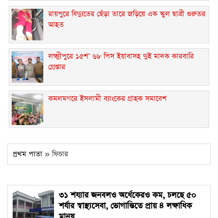
রায়পুরে বিদ্যুতের ছেঁড়া তারে জড়িয়ে এক স্কুল ছাত্রী গুরুতর
আহত
লক্ষ্মীপুরে ১৫শ’ ৬৮ পিস ইয়াবাসহ দুই মাদক কারবারি
গ্রেপ্তার
কমলমগরে ইসলামী ব্যাংকের গ্রাহক সমাবেশ ‎
প্রথম পাতা
» ফিচার
৩১ শয্যার জনবলও অর্ধেকেরও কম, চলছে ৫০
শর্যার স্বাস্থ্যসেবা, ভোগান্তিতে প্রায় ৪ লক্ষাধিক
মানুষ ‎