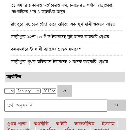
৩১ শয্যার জনবলও অর্ধেকেরও কম, চলছে ৫০ শর্যার স্বাস্থ্যসেবা,
ভোগান্তিতে প্রায় ৪ লক্ষাধিক মানুষ ‎
রায়পুরে বিদ্যুতের ছেঁড়া তারে জড়িয়ে এক স্কুল ছাত্রী গুরুতর আহত
লক্ষ্মীপুরে ১৫শ’ ৬৮ পিস ইয়াবাসহ দুই মাদক কারবারি গ্রেপ্তার
কমলমগরে ইসলামী ব্যাংকের গ্রাহক সমাবেশ ‎
লক্ষ্মীপুরে পৃথক অভিযানে ইয়াবাসহ ২ মাদক কারবারি গ্রেপ্তার
কমলনগরে গাছ কেটে প্রবাসীর বসতবাড়ি ‎দখলের চেষ্টা, থানায়
আর্কাইভ
অভিযোগ
রায়পুরে জেলের বাড়ি থেকে দেশীয় অস্ত্র উদ্ধার, তদন্তে পুলিশ
রায়পুরে অস্বাস্থ্যকর ভেজাল ও নকল শিশু খাদ্যে ছয়লাব
কমলনগরে পুড়ে ছাই একটি জেলে পরিবারে স্বপ্ন
প্রথম পাতা
অর্থনীতি
আইটি
আন্তর্জাতিক
ইসলাম