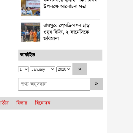
কমলনগরে জুলাই শহিদ দিবস
উপলক্ষে আলোচনা সভা
রায়পুরে প্রেসক্রিপশন ছাড়া
ওষুধ বিক্রি, ২ ফার্মেসিকে
জরিমানা ‎
আর্কাইভ
াতীয়
ফিচার
বিনোদন