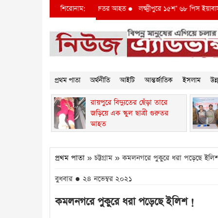
েঁড়া তারে জড়িয়ে এক স্কুল ছাত্রী গুরুতর আহত
শিরোনাম:
●
লক্ষ্মীপুরে ১৫শ’ ৬৮ পিস ইয়াবাসহ দুই
প্রথম পাতা
অর্থনীতি
আইটি
আন্তর্জাতিক
ইসলাম
উন
রায়পুরে বিদ্যুতের ছেঁড়া তারে
জড়িয়ে এক স্কুল ছাত্রী গুরুতর
আহত
প্রথম পাতা
» চট্টগ্রাম » কমলনগরে পুকুরে ধরা পড়েছে ইলি
বুধবার ● ২৪ নভেম্বর ২০২১
কমলনগরে পুকুরে ধরা পড়েছে ইলিশ !