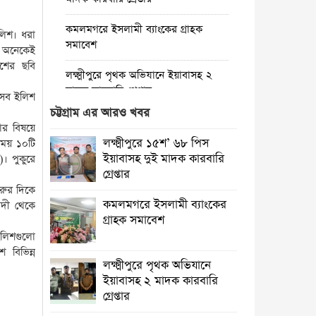
কমলমগরে ইসলামী ব্যাংকের গ্রাহক
লিশ। ধরা
সমাবেশ ‎
তে অনেকেই
শের ছবি
লক্ষ্মীপুরে পৃথক অভিযানে ইয়াবাসহ ২
মাদক কারবারি গ্রেপ্তার
এসব ইলিশ
চট্টগ্রাম এর আরও খবর
কমলনগরে গাছ কেটে প্রবাসীর বসতবাড়ি
ার বিষয়ে
‎দখলের চেষ্টা, থানায় অভিযোগ
লক্ষ্মীপুরে ১৫শ’ ৬৮ পিস
সময় ১০টি
ইয়াবাসহ দুই মাদক কারবারি
। পুকুরে
রায়পুরে জেলের বাড়ি থেকে দেশীয় অস্ত্র
গ্রেপ্তার
উদ্ধার, তদন্তে পুলিশ
ুরুর দিকে
কমলমগরে ইসলামী ব্যাংকের
নদী থেকে
রায়পুরে অস্বাস্থ্যকর ভেজাল ও নকল শিশু
গ্রাহক সমাবেশ ‎
খাদ্যে ছয়লাব
ইলিশগুলো
বিভিন্ন
কমলনগরে পুড়ে ছাই একটি জেলে
লক্ষ্মীপুরে পৃথক অভিযানে
পরিবারে স্বপ্ন
ইয়াবাসহ ২ মাদক কারবারি
গ্রেপ্তার
লক্ষ্মীপুরে ভেজাল ঘি’র কারখানায়