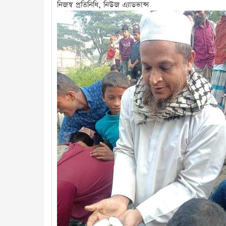
নিজস্ব প্রতিনিধি, নিউজ এ্যাডভান্স