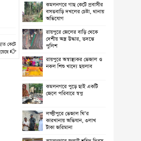
অভিযান, ৩লাখ টাকা জরিমানা
কমলনগরে গাছ কেটে প্রবাসীর
বসতবাড়ি ‎দখলের চেষ্টা, থানায়
কমলনগরে জুলাই শহিদ দিবস উপলক্ষে
অভিযোগ
আলোচনা সভা
রায়পুরে জেলের বাড়ি থেকে
রায়পুরে প্রেসক্রিপশন ছাড়া ওষুধ বিক্রি, ২
দেশীয় অস্ত্র উদ্ধার, তদন্তে
ফার্মেসিকে জরিমানা ‎
ম হাত কেটে
পুলিশ
য়েছে
তিন বছরেও শেষ হয়নি রায়পুর পৌরসভার
রায়পুরে অস্বাস্থ্যকর ভেজাল ও
ড্রেনেজ নির্মান কাজ, ভোগান্তি
নকল শিশু খাদ্যে ছয়লাব
আমার ঘরের ডাক্তার ও বিপদের বন্ধু ডা.
আমান
কমলনগরে পুড়ে ছাই একটি
জেলে পরিবারে স্বপ্ন
কমলনগরে আওয়ামী লীগ নেতার
জামায়াতে যোগদান ‎
লক্ষ্মীপুরে ভেজাল ঘি’র
সলিমুল্লাহ খানকে ঘিরে বিতর্ক:
কারখানায় অভিযান, ৩লাখ
সমালোচনা, প্রতিহিংসা নাকি
টাকা জরিমানা
পারশ্রীকাতরতা?