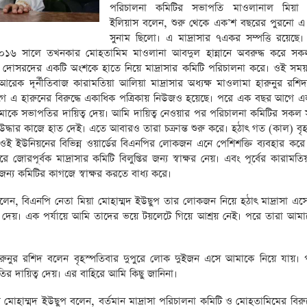
পরিচালনা কমিটির সভাপতি মাওলানাল মিয়া ম
ইলিয়াস বলেন, শুরু থেকে এক’শ বছরের পুরনো এ ম
সুনাম ছিলো। এ মাদ্রাসার ৭একর সম্পত্তি রয়েছে। ম
 ২০১৬ সালে তখনকার মোহতামিম মাওলানা আবদুল হান্নানে অবরুদ্ধ করে সকল 
 দোসরদের একটি অংশকে হাতে নিয়ে মাদ্রাসার কমিটি পরিচালনা করে। ওই সময় 
আরেক দূর্নীতিবাজ কারামতিয়া আলিয়া মাদ্রাসার অধ্যক্ষ মাওলামা হারুনুর রশি
িযোগে এ হারুনের বিরুদ্ধে একাধিক পত্রিকায় নিউজও হয়েছে। পরে এক বছর আগে এ
আমাকে সভাপতির দায়িত্ব দেয়। আমি দায়িত্ব নেওয়ার পর পরিচালনা কমিটির সকল 
ি উদ্ধার কাজে হাত দেই। এতে আবারও তারা চক্রান্ত শুরু করে। হঠাৎ গত (কাল) বৃ
ইউনিয়নের বিভিন্ন ওয়ার্ডের বিএনপির লোকজন এনে পেশিশক্তি ব্যবহার করে ম
পূর্বক মাদ্রাসার কমিটি বিলুপ্তির জন্য স্বাক্ষর নেয়। এবং পূর্বের কারামতি
 জন্য কমিটির কাগজে স্বাক্ষর করতে বাধ্য করে।
লেন, বিএনপি নেতা মিয়া মোহাম্মদ ইউছুপ তার লোকজন নিয়ে হঠাৎ মাদ্রাসা এ
কি দেয়। এক পর্যায়ে আমি তাদের ভয়ে টয়লেটে গিয়ে আশ্রয় নেই। পরে তারা আম
 হারুনুর রশিদ বলেন বৃহস্পতিবার দুপুরে লোক দুইজন এসে আমাকে নিয়ে যায়। 
র দায়িত্ব দেয়। এর বাহিরে আমি কিছু জানিনা।
হাম্মদ ইউছুপ বলেন, বর্তমান মাদ্রাসা পরিচালনা কমিটি ও মোহতামিমের বিরুদ্ধে