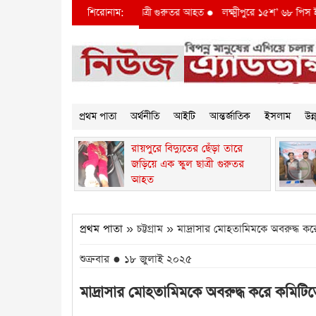
ের ছেঁড়া তারে জড়িয়ে এক স্কুল ছাত্রী গুরুতর আহত
শিরোনাম:
●
লক্ষ্মীপুরে ১৫শ’ ৬৮ পিস ইয়াবাসহ
প্রথম পাতা
অর্থনীতি
আইটি
আন্তর্জাতিক
ইসলাম
উন
রায়পুরে বিদ্যুতের ছেঁড়া তারে
জড়িয়ে এক স্কুল ছাত্রী গুরুতর
আহত
প্রথম পাতা
» চট্টগ্রাম » মাদ্রাসার মোহতামিমকে অবরুদ্ধ কর
শুক্রবার ● ১৮ জুলাই ২০২৫
মাদ্রাসার মোহতামিমকে অবরুদ্ধ করে কমিটিতে