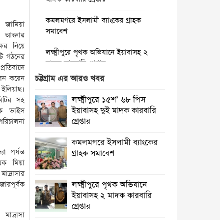
কমলমগরে ইসলামী ব্যাংকের গ্রাহক
র জামিয়া
সমাবেশ ‎
 আক্তার
্ষর নিয়ে
লক্ষ্মীপুরে পৃথক অভিযানে ইয়াবাসহ ২
িটি গঠনের
মাদক কারবারি গ্রেপ্তার
্রতিবাদে
েলন করেন
চট্টগ্রাম এর আরও খবর
কমলনগরে গাছ কেটে প্রবাসীর বসতবাড়ি
 ইলিয়াছ।
‎দখলের চেষ্টা, থানায় অভিযোগ
লক্ষ্মীপুরে ১৫শ’ ৬৮ পিস
মিটির সহ
ইয়াবাসহ দুই মাদক কারবারি
ক ভাইস
রায়পুরে জেলের বাড়ি থেকে দেশীয় অস্ত্র
গ্রেপ্তার
পরিচালনা
উদ্ধার, তদন্তে পুলিশ
কমলমগরে ইসলামী ব্যাংকের
রায়পুরে অস্বাস্থ্যকর ভেজাল ও নকল শিশু
 পর্যন্ত
গ্রাহক সমাবেশ ‎
খাদ্যে ছয়লাব
য়ক মিয়া
দ্রাসার
কমলনগরে পুড়ে ছাই একটি জেলে
োরপূর্বক
লক্ষ্মীপুরে পৃথক অভিযানে
পরিবারে স্বপ্ন
ইয়াবাসহ ২ মাদক কারবারি
গ্রেপ্তার
লক্ষ্মীপুরে ভেজাল ঘি’র কারখানায়
াদ্রাসা