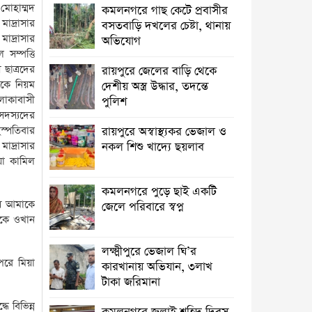
অভিযান, ৩লাখ টাকা জরিমানা
োহাম্মদ
কমলনগরে গাছ কেটে প্রবাসীর
াদ্রাসার
বসতবাড়ি ‎দখলের চেষ্টা, থানায়
কমলনগরে জুলাই শহিদ দিবস উপলক্ষে
াদ্রাসার
অভিযোগ
আলোচনা সভা
সম্পত্তি
ছাত্রদের
রায়পুরে জেলের বাড়ি থেকে
রায়পুরে প্রেসক্রিপশন ছাড়া ওষুধ বিক্রি, ২
দকে নিয়ম
দেশীয় অস্ত্র উদ্ধার, তদন্তে
ফার্মেসিকে জরিমানা ‎
লাকাবাসী
পুলিশ
সদস্যদের
তিন বছরেও শেষ হয়নি রায়পুর পৌরসভার
হস্পতিবার
রায়পুরে অস্বাস্থ্যকর ভেজাল ও
ড্রেনেজ নির্মান কাজ, ভোগান্তি
াদ্রাসার
নকল শিশু খাদ্যে ছয়লাব
য়া কামিল
আমার ঘরের ডাক্তার ও বিপদের বন্ধু ডা.
আমান
কমলনগরে পুড়ে ছাই একটি
সে আমাকে
জেলে পরিবারে স্বপ্ন
কমলনগরে আওয়ামী লীগ নেতার
াকে ওখান
জামায়াতে যোগদান ‎
লক্ষ্মীপুরে ভেজাল ঘি’র
সলিমুল্লাহ খানকে ঘিরে বিতর্ক:
পরে মিয়া
কারখানায় অভিযান, ৩লাখ
সমালোচনা, প্রতিহিংসা নাকি
টাকা জরিমানা
পারশ্রীকাতরতা?
 বিভিন্ন