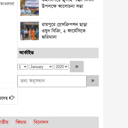
কমলনগরে জুলাই শহিদ দিবস
 মাওলানা
উপলক্ষে আলোচনা সভা
রায়পুরে প্রেসক্রিপশন ছাড়া
ওষুধ বিক্রি, ২ ফার্মেসিকে
জরিমানা ‎
আর্কাইভ
মরদেহ
াতীয়
ফিচার
বিনোদন