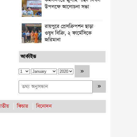
কমলনগরে জুলাই শহিদ দিবস
উপলক্ষে আলোচনা সভা
রায়পুরে প্রেসক্রিপশন ছাড়া
ওষুধ বিক্রি, ২ ফার্মেসিকে
জরিমানা ‎
আর্কাইভ
াতীয়
ফিচার
বিনোদন