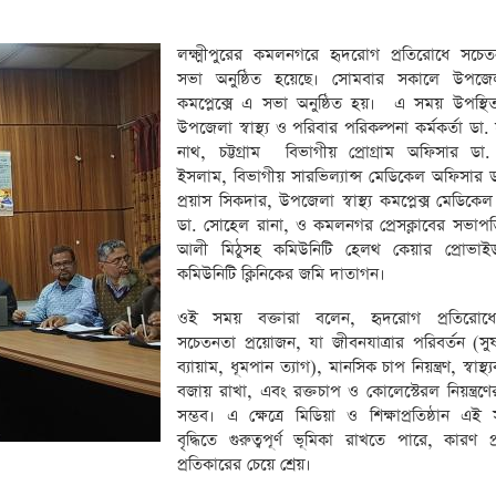
‎লক্ষ্মীপুরের কমলনগরে হৃদরোগ প্রতিরোধে সচে
সভা অনুষ্ঠিত হয়েছে। সোমবার সকালে উপজেলা স
কমপ্লেক্সে এ সভা অনুষ্ঠিত হয়। এ সময় উপস্থি
উপজেলা স্বাস্থ্য ও পরিবার পরিকল্পনা কর্মকর্তা ডা. 
নাথ, চট্টগ্রাম বিভাগীয় প্রোগ্রাম অফিসার ডা.
ইসলাম, বিভাগীয় সারভিল্যান্স মেডিকেল অফিসার 
প্রয়াস সিকদার, উপজেলা স্বাস্থ্য কমপ্লেক্স মেডিক
ডা. সোহেল রানা, ও কমলনগর প্রেসক্লাবের সভাপ
আলী মিঠুসহ কমিউনিটি হেলথ কেয়ার প্রোভাই
কমিউনিটি ক্লিনিকের জমি দাতাগন।
‎ওই সময় বক্তারা বলেন, হৃদরোগ প্রতিরোধে
সচেতনতা প্রয়োজন, যা জীবনযাত্রার পরিবর্তন (সুষ
ব্যায়াম, ধূমপান ত্যাগ), মানসিক চাপ নিয়ন্ত্রণ, স্বাস
বজায় রাখা, এবং রক্তচাপ ও কোলেস্টেরল নিয়ন্ত্রণে
সম্ভব। এ ক্ষেত্রে মিডিয়া ও শিক্ষাপ্রতিষ্ঠান এ
বৃদ্ধিতে গুরুত্বপূর্ণ ভূমিকা রাখতে পারে, কারণ 
প্রতিকারের চেয়ে শ্রেয়।