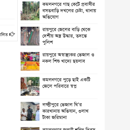
অভিযান, ৩লাখ টাকা জরিমানা
কমলনগরে গাছ কেটে প্রবাসীর
বসতবাড়ি ‎দখলের চেষ্টা, থানায়
কমলনগরে জুলাই শহিদ দিবস উপলক্ষে
অভিযোগ
আলোচনা সভা
রায়পুরে জেলের বাড়ি থেকে
রায়পুরে প্রেসক্রিপশন ছাড়া ওষুধ বিক্রি, ২
পালিত
দেশীয় অস্ত্র উদ্ধার, তদন্তে
ফার্মেসিকে জরিমানা ‎
পুলিশ
তিন বছরেও শেষ হয়নি রায়পুর পৌরসভার
রায়পুরে অস্বাস্থ্যকর ভেজাল ও
ড্রেনেজ নির্মান কাজ, ভোগান্তি
নকল শিশু খাদ্যে ছয়লাব
আমার ঘরের ডাক্তার ও বিপদের বন্ধু ডা.
আমান
কমলনগরে পুড়ে ছাই একটি
জেলে পরিবারে স্বপ্ন
কমলনগরে আওয়ামী লীগ নেতার
জামায়াতে যোগদান ‎
লক্ষ্মীপুরে ভেজাল ঘি’র
সলিমুল্লাহ খানকে ঘিরে বিতর্ক:
কারখানায় অভিযান, ৩লাখ
সমালোচনা, প্রতিহিংসা নাকি
টাকা জরিমানা
পারশ্রীকাতরতা?