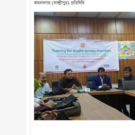
কমলনগর (লক্ষ্মীপুর) প্রতিনিধি