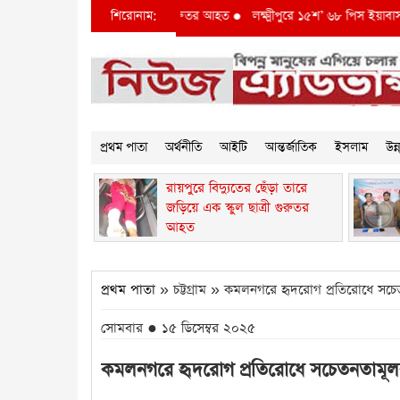
ঁড়া তারে জড়িয়ে এক স্কুল ছাত্রী গুরুতর আহত
শিরোনাম:
●
লক্ষ্মীপুরে ১৫শ’ ৬৮ পিস ইয়াবাসহ দুই 
প্রথম পাতা
অর্থনীতি
আইটি
আন্তর্জাতিক
ইসলাম
উন
রায়পুরে বিদ্যুতের ছেঁড়া তারে
জড়িয়ে এক স্কুল ছাত্রী গুরুতর
আহত
প্রথম পাতা
» চট্টগ্রাম » কমলনগরে হৃদরোগ প্রতিরোধে সচেত
সোমবার ● ১৫ ডিসেম্বর ২০২৫
কমলনগরে হৃদরোগ প্রতিরোধে সচেতনতামূলক 