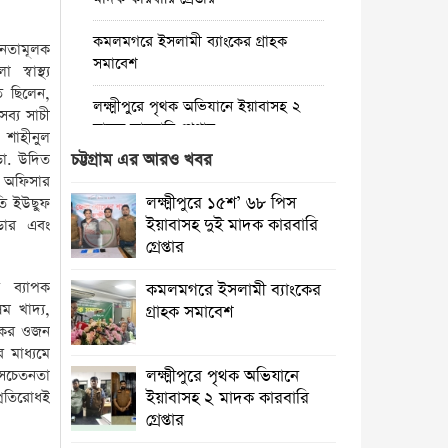
কমলমগরে ইসলামী ব্যাংকের গ্রাহক
তনতামূলক
সমাবেশ ‎
্বাস্থ্য
ত ছিলেন,
লক্ষ্মীপুরে পৃথক অভিযানে ইয়াবাসহ ২
সব্য সাচী
মাদক কারবারি গ্রেপ্তার
 শাহীনুল
ডা. উদিত
চট্টগ্রাম এর আরও খবর
কমলনগরে গাছ কেটে প্রবাসীর বসতবাড়ি
েল অফিসার
‎দখলের চেষ্টা, থানায় অভিযোগ
লক্ষ্মীপুরে ১৫শ’ ৬৮ পিস
তি ইউছুফ
ইয়াবাসহ দুই মাদক কারবারি
ডার এবং
রায়পুরে জেলের বাড়ি থেকে দেশীয় অস্ত্র
গ্রেপ্তার
উদ্ধার, তদন্তে পুলিশ
 ব্যাপক
কমলমগরে ইসলামী ব্যাংকের
রায়পুরে অস্বাস্থ্যকর ভেজাল ও নকল শিশু
ম খাদ্য,
গ্রাহক সমাবেশ ‎
খাদ্যে ছয়লাব
্থ্যকর ওজন
র মাধ্যমে
কমলনগরে পুড়ে ছাই একটি জেলে
ই সচেতনতা
লক্ষ্মীপুরে পৃথক অভিযানে
পরিবারে স্বপ্ন
প্রতিরোধই
ইয়াবাসহ ২ মাদক কারবারি
গ্রেপ্তার
লক্ষ্মীপুরে ভেজাল ঘি’র কারখানায়