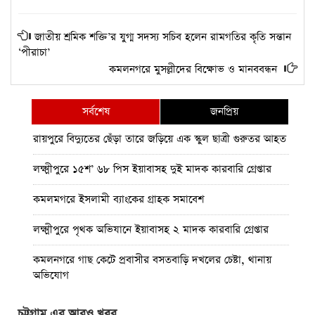
জাতীয় শ্রমিক শক্তি’র যুগ্ম সদস্য সচিব হলেন রামগতির কৃতি সন্তান
‘পীরাচা’
কমলনগরে মুসল্লীদের বিক্ষোভ ও মানববন্ধন ‎
সর্বশেষ
জনপ্রিয়
রায়পুরে বিদ্যুতের ছেঁড়া তারে জড়িয়ে এক স্কুল ছাত্রী গুরুতর আহত
লক্ষ্মীপুরে ১৫শ’ ৬৮ পিস ইয়াবাসহ দুই মাদক কারবারি গ্রেপ্তার
কমলমগরে ইসলামী ব্যাংকের গ্রাহক সমাবেশ ‎
লক্ষ্মীপুরে পৃথক অভিযানে ইয়াবাসহ ২ মাদক কারবারি গ্রেপ্তার
কমলনগরে গাছ কেটে প্রবাসীর বসতবাড়ি ‎দখলের চেষ্টা, থানায়
অভিযোগ
রায়পুরে জেলের বাড়ি থেকে দেশীয় অস্ত্র উদ্ধার, তদন্তে পুলিশ
চট্টগ্রাম এর আরও খবর