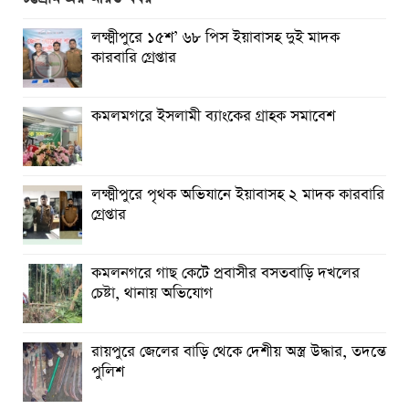
রায়পুরে অস্বাস্থ্যকর ভেজাল ও নকল শিশু খাদ্যে ছয়লাব
লক্ষ্মীপুরে ১৫শ’ ৬৮ পিস ইয়াবাসহ দুই মাদক
কারবারি গ্রেপ্তার
কমলনগরে পুড়ে ছাই একটি জেলে পরিবারে স্বপ্ন
লক্ষ্মীপুরে ভেজাল ঘি’র কারখানায় অভিযান, ৩লাখ টাকা জরিমানা
কমলমগরে ইসলামী ব্যাংকের গ্রাহক সমাবেশ ‎
কমলনগরে জুলাই শহিদ দিবস উপলক্ষে আলোচনা সভা
রায়পুরে প্রেসক্রিপশন ছাড়া ওষুধ বিক্রি, ২ ফার্মেসিকে জরিমানা ‎
লক্ষ্মীপুরে পৃথক অভিযানে ইয়াবাসহ ২ মাদক কারবারি
গ্রেপ্তার
তিন বছরেও শেষ হয়নি রায়পুর পৌরসভার ড্রেনেজ নির্মান কাজ,
ভোগান্তি
কমলনগরে গাছ কেটে প্রবাসীর বসতবাড়ি ‎দখলের
আমার ঘরের ডাক্তার ও বিপদের বন্ধু ডা. আমান
চেষ্টা, থানায় অভিযোগ
কমলনগরে আওয়ামী লীগ নেতার জামায়াতে যোগদান ‎
রায়পুরে জেলের বাড়ি থেকে দেশীয় অস্ত্র উদ্ধার, তদন্তে
সলিমুল্লাহ খানকে ঘিরে বিতর্ক: সমালোচনা, প্রতিহিংসা নাকি
পুলিশ
পারশ্রীকাতরতা?