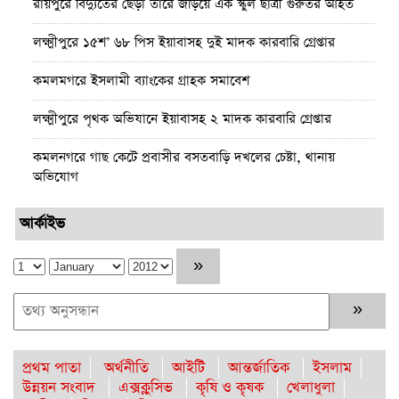
রায়পুরে বিদ্যুতের ছেঁড়া তারে জড়িয়ে এক স্কুল ছাত্রী গুরুতর আহত
লক্ষ্মীপুরে ১৫শ’ ৬৮ পিস ইয়াবাসহ দুই মাদক কারবারি গ্রেপ্তার
কমলমগরে ইসলামী ব্যাংকের গ্রাহক সমাবেশ ‎
লক্ষ্মীপুরে পৃথক অভিযানে ইয়াবাসহ ২ মাদক কারবারি গ্রেপ্তার
কমলনগরে গাছ কেটে প্রবাসীর বসতবাড়ি ‎দখলের চেষ্টা, থানায়
অভিযোগ
রায়পুরে জেলের বাড়ি থেকে দেশীয় অস্ত্র উদ্ধার, তদন্তে পুলিশ
আর্কাইভ
রায়পুরে অস্বাস্থ্যকর ভেজাল ও নকল শিশু খাদ্যে ছয়লাব
কমলনগরে পুড়ে ছাই একটি জেলে পরিবারে স্বপ্ন
লক্ষ্মীপুরে ভেজাল ঘি’র কারখানায় অভিযান, ৩লাখ টাকা জরিমানা
প্রথম পাতা
অর্থনীতি
আইটি
আন্তর্জাতিক
ইসলাম
কমলনগরে জুলাই শহিদ দিবস উপলক্ষে আলোচনা সভা
উন্নয়ন সংবাদ
এক্সক্লুসিভ
কৃষি ও কৃষক
খেলাধুলা