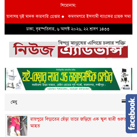
শিরোনাম:
 ইয়াবাসহ দুই মাদক কারবারি গ্রেপ্তার
●
কমলমগরে ইসলামী ব্যাংকের গ্রাহক সমাবেশ ‎
ঢাকা, বৃহস্পতিবার, ৬ আগস্ট ২০২৬, ২২ শ্রাবণ ১৪৩৩
মেনু
রায়পুরে বিদ্যুতের ছেঁড়া তারে জড়িয়ে এক স্কুল ছাত্রী গুরুতর
আহত