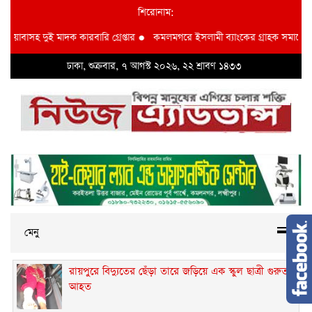
শিরোনাম:
 ইয়াবাসহ দুই মাদক কারবারি গ্রেপ্তার
●
কমলমগরে ইসলামী ব্যাংকের গ্রাহক সমাবেশ ‎
ঢাকা, শুক্রবার, ৭ আগস্ট ২০২৬, ২২ শ্রাবণ ১৪৩৩
মেনু
রায়পুরে বিদ্যুতের ছেঁড়া তারে জড়িয়ে এক স্কুল ছাত্রী গুরুতর
আহত