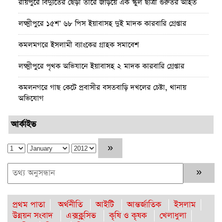
রায়পুরে বিদ্যুতের ছেঁড়া তারে জড়িয়ে এক স্কুল ছাত্রী গুরুতর আহত
লক্ষ্মীপুরে ১৫শ’ ৬৮ পিস ইয়াবাসহ দুই মাদক কারবারি গ্রেপ্তার
কমলমগরে ইসলামী ব্যাংকের গ্রাহক সমাবেশ ‎
লক্ষ্মীপুরে পৃথক অভিযানে ইয়াবাসহ ২ মাদক কারবারি গ্রেপ্তার
কমলনগরে গাছ কেটে প্রবাসীর বসতবাড়ি ‎দখলের চেষ্টা, থানায়
অভিযোগ
রায়পুরে জেলের বাড়ি থেকে দেশীয় অস্ত্র উদ্ধার, তদন্তে পুলিশ
আর্কাইভ
রায়পুরে অস্বাস্থ্যকর ভেজাল ও নকল শিশু খাদ্যে ছয়লাব
কমলনগরে পুড়ে ছাই একটি জেলে পরিবারে স্বপ্ন
লক্ষ্মীপুরে ভেজাল ঘি’র কারখানায় অভিযান, ৩লাখ টাকা জরিমানা
প্রথম পাতা
অর্থনীতি
আইটি
আন্তর্জাতিক
ইসলাম
কমলনগরে জুলাই শহিদ দিবস উপলক্ষে আলোচনা সভা
উন্নয়ন সংবাদ
এক্সক্লুসিভ
কৃষি ও কৃষক
খেলাধুলা