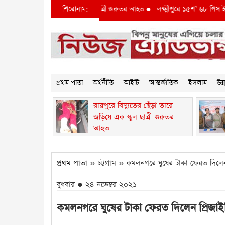
তের ছেঁড়া তারে জড়িয়ে এক স্কুল ছাত্রী গুরুতর আহত
শিরোনাম:
●
লক্ষ্মীপুরে ১৫শ’ ৬৮ পিস ইয়াবাস
প্রথম পাতা
অর্থনীতি
আইটি
আন্তর্জাতিক
ইসলাম
উন
রায়পুরে বিদ্যুতের ছেঁড়া তারে
জড়িয়ে এক স্কুল ছাত্রী গুরুতর
আহত
প্রথম পাতা
» চট্টগ্রাম » কমলনগরে ঘুষের টাকা ফেরত দিলেন প
বুধবার ● ২৪ নভেম্বর ২০২১
কমলনগরে ঘুষের টাকা ফেরত দিলেন প্রিজাইডি