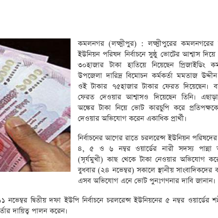
কমলনগর (লক্ষ্মীপুর) : লক্ষ্মীপুরের কমলনগরের 
ইউনিয়ন পরিষদ নির্বাচনে সুষ্ঠু ভোটের আশ্বাস দিয়
৩০হাজার টাকা হাতিয়ে নিয়েছেন প্রিজাইডিং কর্
উপজেলা দারিদ্র বিমোচন কর্মকর্তা মমতাজ উদ্দীন
ওই টাকার ৭৫হাজার টাকার ফেরত দিয়েছেন। বা
ফেরত দেওয়ার আশ্বাসও দিয়েছেন তিনি। এছাড়
অঙ্কের টাকা নিয়ে ভোট কারচুপি করে প্রতিপক্ষক
দেওয়ার অভিযোগ করেন একাধিক প্রার্থী।
নির্বাচনের আগের রাতে চরলরেন্স ইউনিয়ন পরিষদের 
৪, ৫ ও ৬ নম্বর ওয়ার্ডের নারী সদস্য পান্না 
(সূর্যমুখী) কাছ থেকে টাকা নেওয়ার অভিযোগ কর
বুধবার (২৪ নভেম্বর) সকালে স্থানীয় সাংবাদিকদের 
এসব অভিযোগ এনে ভোট পুনঃগণনার দাবি জানান।
১ নভেম্বর দ্বিতীয় দফা ইউপি নির্বাচনে চরলরেন্স ইউনিয়নের ৫ নম্বর ওয়ার্ডের 
কর্তার দায়িত্ব পালন করেন।