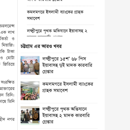
কমলমগরে ইসলামী ব্যাংকের গ্রাহক
সমাবেশ ‎
চরলরেন্স
লক্ষ্মীপুরে পৃথক অভিযানে ইয়াবাসহ ২
ে এক লাখ
মাদক কারবারি গ্রেপ্তার
মকর্তা ও
 মিয়াজি।
চট্টগ্রাম এর আরও খবর
কমলনগরে গাছ কেটে প্রবাসীর বসতবাড়ি
কি টাকা
‎দখলের চেষ্টা, থানায় অভিযোগ
াও মোটা
লক্ষ্মীপুরে ১৫শ’ ৬৮ পিস
ে জিতিয়ে
ইয়াবাসহ দুই মাদক কারবারি
রায়পুরে জেলের বাড়ি থেকে দেশীয় অস্ত্র
গ্রেপ্তার
উদ্ধার, তদন্তে পুলিশ
সংরক্ষিত
কমলমগরে ইসলামী ব্যাংকের
রায়পুরে অস্বাস্থ্যকর ভেজাল ও নকল শিশু
আক্তারের
গ্রাহক সমাবেশ ‎
খাদ্যে ছয়লাব
েন তিনি।
কাছে তিনি
কমলনগরে পুড়ে ছাই একটি জেলে
লক্ষ্মীপুরে পৃথক অভিযানে
পরিবারে স্বপ্ন
ইয়াবাসহ ২ মাদক কারবারি
শহীদ নগর
গ্রেপ্তার
লক্ষ্মীপুরে ভেজাল ঘি’র কারখানায়