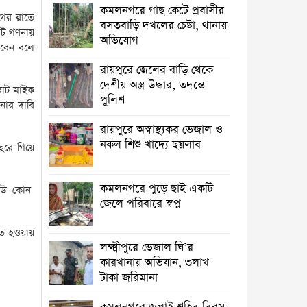
অভিযান, ৩লাখ টাকা জরিমানা
কমলনগরে গাছ কেটে প্রবাসীর
আগের রাতে
বসতবাড়ি ‎দখলের চেষ্টা, থানায়
োট গণনায়
কমলনগরে জুলাই শহিদ দিবস উপলক্ষে
অভিযোগ
িবেন বলে
আলোচনা সভা
রায়পুরে জেলের বাড়ি থেকে
রায়পুরে প্রেসক্রিপশন ছাড়া ওষুধ বিক্রি, ২
দেশীয় অস্ত্র উদ্ধার, তদন্তে
 ভোট মাইক
ফার্মেসিকে জরিমানা ‎
পুলিশ
ণনার দাবি
তিন বছরেও শেষ হয়নি রায়পুর পৌরসভার
রায়পুরে অস্বাস্থ্যকর ভেজাল ও
ড্রেনেজ নির্মান কাজ, ভোগান্তি
নকল শিশু খাদ্যে ছয়লাব
হেরে গিয়ে
আমার ঘরের ডাক্তার ও বিপদের বন্ধু ডা.
আমান
কমলনগরে পুড়ে ছাই একটি
 কেউ কোন
জেলে পরিবারে স্বপ্ন
কমলনগরে আওয়ামী লীগ নেতার
জামায়াতে যোগদান ‎
চিত হওয়ায়
লক্ষ্মীপুরে ভেজাল ঘি’র
সলিমুল্লাহ খানকে ঘিরে বিতর্ক:
কারখানায় অভিযান, ৩লাখ
সমালোচনা, প্রতিহিংসা নাকি
টাকা জরিমানা
পারশ্রীকাতরতা?