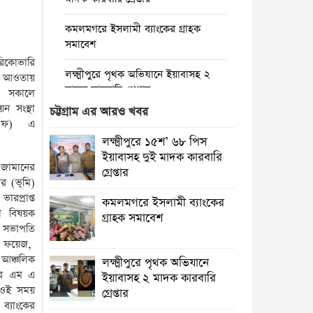
কমলমগরে ইসলামী ব্যাংকের গ্রাহক
সমাবেশ ‎
রিকোভারি
লক্ষ্মীপুরে পৃথক অভিযানে ইয়াবাসহ ২
 এর আওতায়
মাদক কারবারি গ্রেপ্তার
র সকালে
ন সংস্থা
চট্টগ্রাম এর আরও খবর
কমলনগরে গাছ কেটে প্রবাসীর বসতবাড়ি
িএফ) এ
‎দখলের চেষ্টা, থানায় অভিযোগ
লক্ষ্মীপুরে ১৫শ’ ৬৮ পিস
ইয়াবাসহ দুই মাদক কারবারি
রায়পুরে জেলের বাড়ি থেকে দেশীয় অস্ত্র
 জামানের
গ্রেপ্তার
উদ্ধার, তদন্তে পুলিশ
র (ভূমি)
প্রাপ্ত
কমলমগরে ইসলামী ব্যাংকের
রায়পুরে অস্বাস্থ্যকর ভেজাল ও নকল শিশু
া বিষয়ক
গ্রাহক সমাবেশ ‎
খাদ্যে ছয়লাব
র সভাপতি
 ফয়েজ,
কমলনগরে পুড়ে ছাই একটি জেলে
 আঞ্চলিক
লক্ষ্মীপুরে পৃথক অভিযানে
পরিবারে স্বপ্ন
জার এম এ
ইয়াবাসহ ২ মাদক কারবারি
। ওই সময়
গ্রেপ্তার
লক্ষ্মীপুরে ভেজাল ঘি’র কারখানায়
ব্যাংকের