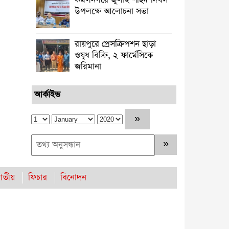
কমলনগরে জুলাই শহিদ দিবস
উপলক্ষে আলোচনা সভা
রায়পুরে প্রেসক্রিপশন ছাড়া
ওষুধ বিক্রি, ২ ফার্মেসিকে
জরিমানা ‎
আর্কাইভ
াতীয়
ফিচার
বিনোদন