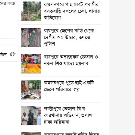
অভিযান, ৩লাখ টাকা জরিমানা
য়নের কাজ
কমলনগরে গাছ কেটে প্রবাসীর
বসতবাড়ি ‎দখলের চেষ্টা, থানায়
কমলনগরে জুলাই শহিদ দিবস উপলক্ষে
অভিযোগ
আলোচনা সভা
রায়পুরে জেলের বাড়ি থেকে
রায়পুরে প্রেসক্রিপশন ছাড়া ওষুধ বিক্রি, ২
দেশীয় অস্ত্র উদ্ধার, তদন্তে
ফার্মেসিকে জরিমানা ‎
পুলিশ
তিন বছরেও শেষ হয়নি রায়পুর পৌরসভার
ঠান ‎
রায়পুরে অস্বাস্থ্যকর ভেজাল ও
ড্রেনেজ নির্মান কাজ, ভোগান্তি
নকল শিশু খাদ্যে ছয়লাব
আমার ঘরের ডাক্তার ও বিপদের বন্ধু ডা.
আমান
কমলনগরে পুড়ে ছাই একটি
জেলে পরিবারে স্বপ্ন
কমলনগরে আওয়ামী লীগ নেতার
জামায়াতে যোগদান ‎
লক্ষ্মীপুরে ভেজাল ঘি’র
সলিমুল্লাহ খানকে ঘিরে বিতর্ক:
কারখানায় অভিযান, ৩লাখ
সমালোচনা, প্রতিহিংসা নাকি
টাকা জরিমানা
পারশ্রীকাতরতা?