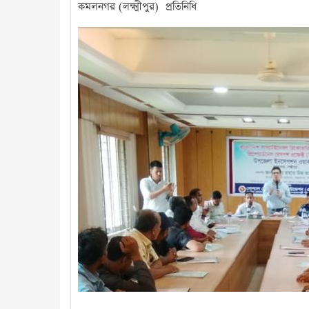
কমলনগর (লক্ষ্মীপুর) প্রতিনিধি