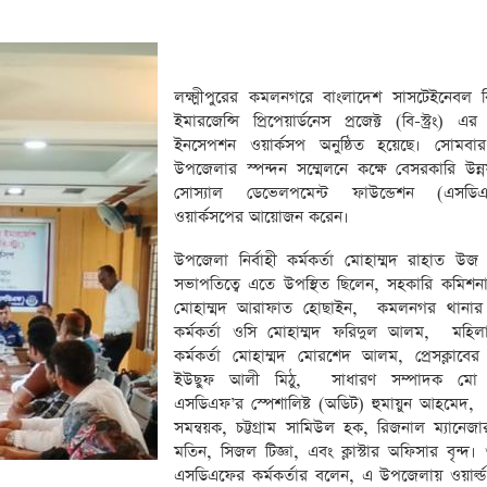
লক্ষ্মীপুরের কমলনগরে বাংলাদেশ সাসটেইনেবল 
ইমারজেন্সি প্রিপেয়ার্ডনেস প্রজেক্ট (বি-স্ট্রং)
ইনসেপশন ওয়ার্কসপ অনুষ্ঠিত হয়েছে। সোমবা
উপজেলার স্পন্দন সম্মেলনে কক্ষে বেসরকারি উন্নয়
সোস্যাল ডেভেলপমেন্ট ফাউন্ডেশন (এসড
ওয়ার্কসপের আয়োজন করেন।
‎উপজেলা নির্বাহী কর্মকর্তা মোহাম্মদ রাহাত উজ
সভাপতিত্বে এতে উপস্থিত ছিলেন, সহকারি কমিশনা
মোহাম্মদ আরাফাত হোছাইন, কমলনগর থানার ভার
কর্মকর্তা ওসি মোহাম্মদ ফরিদুল আলম, মহিল
কর্মকর্তা মোহাম্মদ মোরশেদ আলম, প্রেসক্লাবে
ইউছুফ আলী মিঠু, সাধারণ সম্পাদক মো
এসডিএফ’র স্পেশালিষ্ট (অডিট) হুমায়ুন আহমেদ,
সমন্বয়ক, চট্টগ্রাম সামিউল হক, রিজনাল ম্যানে
মতিন, সিজল টিজ্ঞা, এবং ক্লাস্টার অফিসার বৃন্দ
এসডিএফের কর্মকর্তার বলেন, এ উপজেলায় ওয়ার্ল্ড 