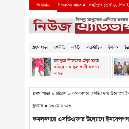
ের ছেঁড়া তারে জড়িয়ে এক স্কুল ছাত্রী গুরুতর আহত
শিরোনাম:
●
লক্ষ্মীপুরে ১৫শ’ ৬৮ পিস ইয়াবাসহ
প্রথম পাতা
অর্থনীতি
আইটি
আন্তর্জাতিক
ইসলাম
উন
রায়পুরে বিদ্যুতের ছেঁড়া তারে
জড়িয়ে এক স্কুল ছাত্রী গুরুতর
আহত
প্রথম পাতা
» চট্টগ্রাম » কমলনগরে এসডিএফ’র উদ্যোগে ই
বুধবার ● ১৩ মে ২০২৬
কমলনগরে এসডিএফ’র উদ্যোগে ইনসেপশন 