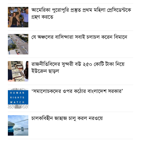
আমেরিকা পুরোপুরি প্রস্তুত প্রথম মহিলা প্রেসিডেন্টকে
কমলনগরে জুলাই শহিদ দিবস উপলক্ষে আলোচনা সভা
গ্রহণ করতে
রায়পুরে প্রেসক্রিপশন ছাড়া ওষুধ বিক্রি, ২ ফার্মেসিকে জরিমানা ‎
যে অঞ্চলের বাসিন্দারা সবাই চলাচল করেন বিমানে
তিন বছরেও শেষ হয়নি রায়পুর পৌরসভার ড্রেনেজ নির্মান কাজ,
ভোগান্তি
আমার ঘরের ডাক্তার ও বিপদের বন্ধু ডা. আমান
রাজনীতিবিদের সুন্দরী বউ ২৫০ কোটি টাকা নিয়ে
ইউক্রেন ছাড়ল
কমলনগরে আওয়ামী লীগ নেতার জামায়াতে যোগদান ‎
‘সমালোচকদের ওপর কঠোর বাংলাদেশ সরকার’
চালকবিহীন জাহাজ চালু করল নরওয়ে