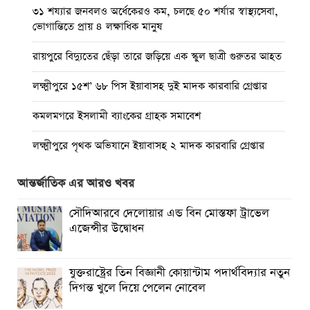
৩১ শয্যার জনবলও অর্ধেকেরও কম, চলছে ৫০ শর্যার স্বাস্থ্যসেবা,
ভোগান্তিতে প্রায় ৪ লক্ষাধিক মানুষ ‎
রায়পুরে বিদ্যুতের ছেঁড়া তারে জড়িয়ে এক স্কুল ছাত্রী গুরুতর আহত
লক্ষ্মীপুরে ১৫শ’ ৬৮ পিস ইয়াবাসহ দুই মাদক কারবারি গ্রেপ্তার
কমলমগরে ইসলামী ব্যাংকের গ্রাহক সমাবেশ ‎
লক্ষ্মীপুরে পৃথক অভিযানে ইয়াবাসহ ২ মাদক কারবারি গ্রেপ্তার
কমলনগরে গাছ কেটে প্রবাসীর বসতবাড়ি ‎দখলের চেষ্টা, থানায়
আন্তর্জাতিক এর আরও খবর
অভিযোগ
সৌদিআরবে দেলোয়ার এন্ড বিন মোস্তফা ট্রাভেল
রায়পুরে জেলের বাড়ি থেকে দেশীয় অস্ত্র উদ্ধার, তদন্তে পুলিশ
এজেন্সীর উদ্বোধন
রায়পুরে অস্বাস্থ্যকর ভেজাল ও নকল শিশু খাদ্যে ছয়লাব
যুক্তরাষ্ট্রের তিন বিজ্ঞানী কোয়ান্টাম পদার্থবিদ্যার নতুন
কমলনগরে পুড়ে ছাই একটি জেলে পরিবারে স্বপ্ন
দিগন্ত খুলে দিয়ে পেলেন নোবেল
লক্ষ্মীপুরে ভেজাল ঘি’র কারখানায় অভিযান, ৩লাখ টাকা জরিমানা