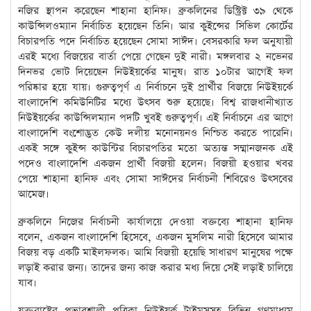
নজির স্থাপন করেছেন শাহানা হানিফ। ব্রুকলিনের ডিস্ট্রিক্ট ৩৯ থেকে
কাউন্সিলওম্যান নির্বাচিত হয়েছেন তিনি। আর কুইন্সের সিভিল কোর্টের
বিচারপতি পদে নির্বাচিত হয়েছেন সোমা সাঈদ। বেসরকারি ফল অনুযায়ী
এরই মধ্যে বিজয়ের বার্তা পেয়ে গেছেন দুই নারী। মঙ্গলবার ২ নভেনর
দিনভর ভোট দিয়েছেন নিউইয়র্কের মানুষ। রাত ১০টার আগেই ফল
পরিষ্কার হয়ে যায়। গুরুত্বপূর্ণ এ নির্বাচনে দুই প্রার্থীর বিজয়ে নিউইয়র্কে
বাংলাদেশি কমিউনিটির মধ্যে উৎসব শুরু হয়েছে। বিশ্ব রাজধানীখ্যাত
নিউইয়র্কের কাউন্সিলম্যান পদটি খুবই গুরুত্বপূর্ণ। এই নির্বাচনে এর আগে
বাংলাদেশি বংশোদ্ভূত কেউ দলীয় মনোনয়নও নিশ্চিত করতে পারেনি।
একই সঙ্গে কুইন্স কাউন্টির বিচারপতির মতো অত্যন্ত সম্মানজনক এই
পদেও বাংলাদেশি একজন প্রার্থী বিজয়ী হলেন। বিজয়ী হওয়ার খবর
পেয়ে শাহানা হানিফ এবং সোমা সাঈদের নির্বাচনী শিবিরেও উৎসবের
আমেজ।
ব্রুকলিনে নিজের নির্বাচনী কার্যালয়ে দেওয়া বক্তব্যে শাহানা হানিফ
বলেন, একজন বাংলাদেশি হিসেবে, একজন মুসলিম নারী হিসেবে আমার
বিজয় বড় একটি মাইলফলক। আমি বিজয়ী হয়েছি সাধারণ মানুষের পক্ষে
লড়াই করার জন্য। তাদের জন্য কাজ করার মধ্য দিয়ে সেই লড়াই চালিয়ে
যাব।
যুক্তরাষ্ট্রের প্রভাবশালী পত্রিকা নিউইয়র্ক টাইমসসহ বিভিন্ন গণমাধ্যম