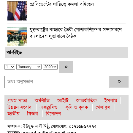
প্রেসিডেন্টের দায়িত্বে কমলা বাইডেন
যুক্তরাষ্ট্রের বাজারে তৈরী পোশাকশিল্পের সম্প্রসারণে
বাংলাদেশ দূতাবাসে বৈঠক
আর্কাইভ
প্রথম পাতা
অর্থনীতি
আইটি
আন্তর্জাতিক
ইসলাম
উন্নয়ন সংবাদ
এক্সক্লুসিভ
কৃষি ও কৃষক
খেলাধুলা
জাতীয়
ফিচার
বিনোদন
সম্পাদক: ইউছুফ আলী মিঠু, যোগাযোগ: ০১৭১৩৮৬৭৭৭২
ইমেইল:
yousuf.mithu@gmail.com
,