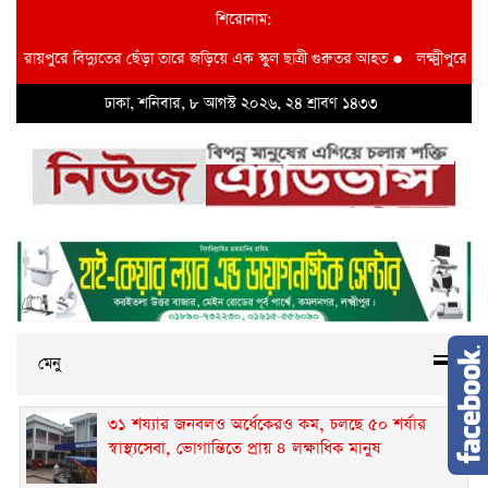
শিরোনাম:
ায়পুরে বিদ্যুতের ছেঁড়া তারে জড়িয়ে এক স্কুল ছাত্রী গুরুতর আহত
●
লক্ষ্মীপুরে ১৫শ’ 
ঢাকা, শনিবার, ৮ আগস্ট ২০২৬, ২৪ শ্রাবণ ১৪৩৩
মেনু
৩১ শয্যার জনবলও অর্ধেকেরও কম, চলছে ৫০ শর্যার
স্বাস্থ্যসেবা, ভোগান্তিতে প্রায় ৪ লক্ষাধিক মানুষ ‎